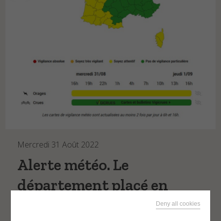
Marées
AU FIL DE L’EAU
Actualités
WEBCAMS
CONTACT
Mercredi 31 Août 2022
Alerte météo. Le
département placé en
vigilance jaune pour
Deny all cookies