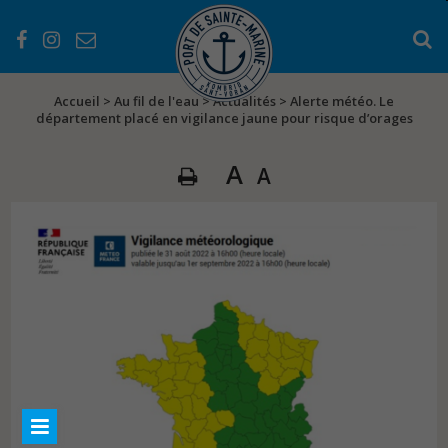
Accueil
>
Au fil de l'eau
>
Actualités
>
Alerte météo. Le
département placé en vigilance jaune pour risque d’orages
A
A
PRÉSENTATION
Les services
Les équipements
L’histoire du port
EN PRATIQUE
Les atouts du Port
Séjourner au Port
Règlementations