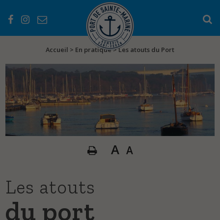
Accueil
>
En pratique
>
Les atouts du Port
PRÉSENTATION
Les services
Les équipements
A
A
L’histoire du port
EN PRATIQUE
Les atouts
Les atouts du Port
du port
Séjourner au Port
Règlementations