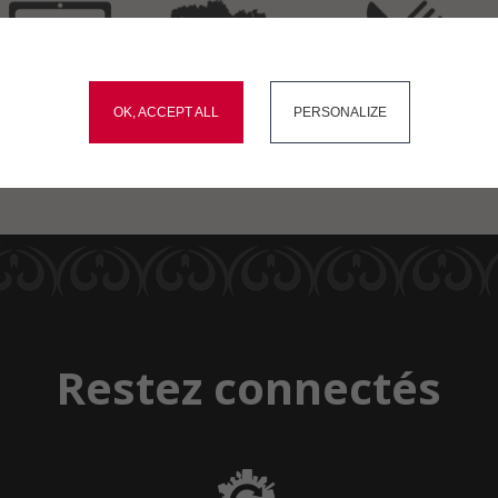
okies and gives you control over what you want to activate
Démarches
Carte
Menus du
OK, ACCEPT ALL
PERSONALIZE
administratives
interactive
restaurant scolaire
Restez connectés