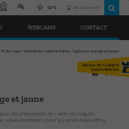
13
Site de la mairie
U
WEBCAMS
CONTACT
 fil de l'eau
>
Actualités
>
Alerte météo. Vigilance orange et jaune
A
A
ge et jaune
e pour des phénomènes de « vent » et « vagues-
« pluie-inondation » pour la journée d’aujourd’hui,