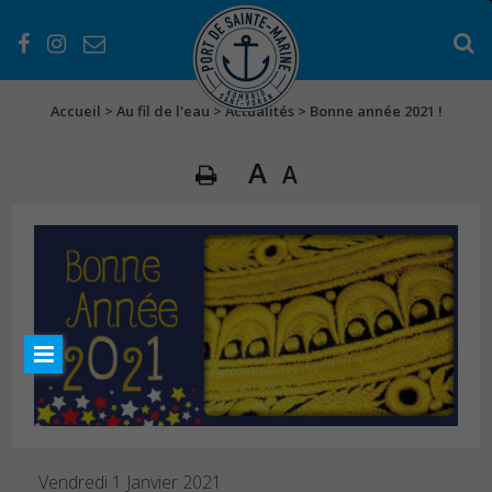
Accueil
>
Au fil de l'eau
>
Actualités
>
Bonne année 2021 !
A
A
PRÉSENTATION
Les services
Les équipements
L’histoire du port
EN PRATIQUE
Les atouts du Port
Séjourner au Port
Règlementations
Vendredi 1 Janvier 2021