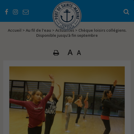
Accueil
>
Au fil de l'eau
>
Actualités
>
Chèque loisirs collégiens.
Disponible jusqu’à fin septembre
A
A
PRÉSENTATION
Les services
Les équipements
L’histoire du port
EN PRATIQUE
Les atouts du Port
Séjourner au Port
Règlementations