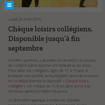
Marées
AU FIL DE L’EAU
Lundi 26 Août 2019
Actualités
Chèque loisirs collégiens.
WEBCAMS
Disponible jusqu’à fin
CONTACT
septembre
Activités sportives, culturelles ou de loisirs, les jeunes
de Combrit Sainte-Marine ont l’embarras du choix.
Pour aider les collégiens, âgés de 11 à 15 ans, à
pratiquer une activité, la municipalité lance de nouveau
en ce début d’année le dispositif
« Chèque loisirs
collégien »
. Un chèque de 15 € est ainsi versé à la
structure après inscription du jeune.
Le dispositif s’applique à toutes les activités