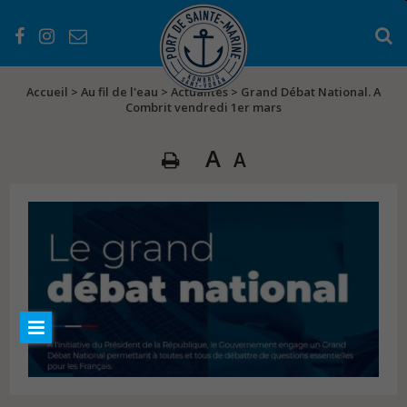
Accueil
>
Au fil de l'eau
>
Actualités
>
Grand Débat National. A
Combrit vendredi 1er mars
A
A
PRÉSENTATION
Les services
Les équipements
L’histoire du port
EN PRATIQUE
Les atouts du Port
Séjourner au Port
Règlementations