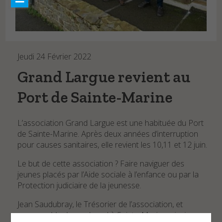
Marées
AU FIL DE L’EAU
Actualités
Jeudi 24 Février 2022
WEBCAMS
Grand Largue revient au
CONTACT
Port de Sainte-Marine
L’association Grand Largue est une habituée du Port
de Sainte-Marine. Après deux années d’interruption
pour causes sanitaires, elle revient les 10,11 et 12 juin.
Le but de cette association ? Faire naviguer des
jeunes placés par l’Aide sociale à l’enfance ou par la
Protection judiciaire de la jeunesse.
Jean Saudubray, le Trésorier de l’association, et
responsable du week-end à Sainte-Marine, ainsi que