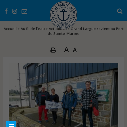
Accueil
>
Au fil de l'eau
>
Actualités
>
Grand Largue revient au Port
de Sainte-Marine
A
A
PRÉSENTATION
Les services
Les équipements
L’histoire du port
EN PRATIQUE
Les atouts du Port
Séjourner au Port
Règlementations