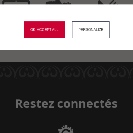
okies and gives you control over what you want to activate
Démarches
Carte
Menus du
OK, ACCEPT ALL
PERSONALIZE
administratives
interactive
restaurant scolaire
Restez connectés