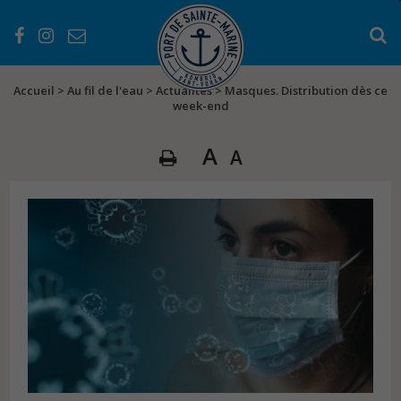
Accueil
>
Au fil de l'eau
>
Actualités
>
Masques. Distribution dès ce
week-end
A
A
PRÉSENTATION
Les services
Les équipements
L’histoire du port
EN PRATIQUE
Les atouts du Port
Séjourner au Port
Règlementations