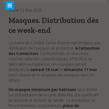
Marées
Mardi 12 Mai 2020
AU FIL DE L’EAU
Masques. Distribution dès
Actualités
ce week-end
WEBCAMS
CONTACT
La mairie de Combrit Sainte-Marine met en place une
distribution de masques de protection
à l’attention
des Combritois
. Confectionnés en tissu trois
couches selon les caractéristiques AFNOR et de
fabrication européenne, ces masques seront
distribués le
samedi 16 mai
et
dimanche 17 mai
(sous réserve de la réception des masques dans les
délais)
.
Un masque minimum par habitant
sera donné
sur présentation de la carte d’identité, d’un justificatif
de domicile et du livret de famille. La distribution se
fera à l’extérieur, sous barnum,
place de