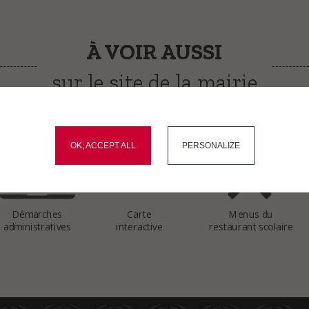
À VOIR AUSSI
sur le site de la mairie
okies and gives you control over what you want to activate
OK, ACCEPT ALL
PERSONALIZE
Démarches
Carte
Menus du
administratives
interactive
restaurant scolaire