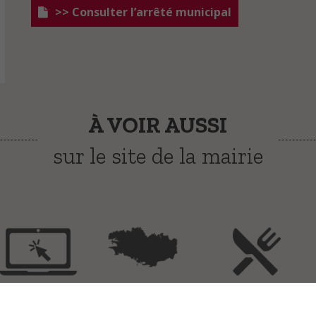
>> Consulter l’arrêté municipal
À VOIR AUSSI
sur le site de la mairie
Démarches
Carte
Menus du
administratives
interactive
restaurant scolaire