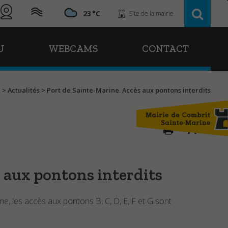
23
Site de la mairie
U
WEBCAMS
CONTACT
u
>
Actualités
>
Port de Sainte-Marine. Accès aux pontons interdits
A
A
s aux pontons interdits
e, les accès aux pontons B, C, D, E, F et G sont