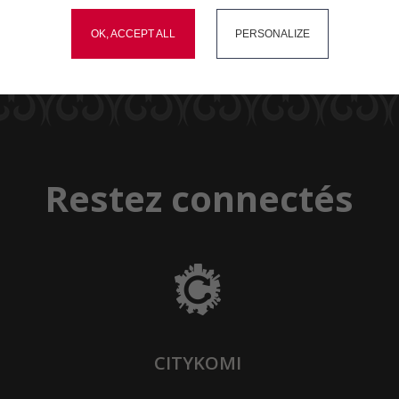
okies and gives you control over what you want to activate
OK, ACCEPT ALL
PERSONALIZE
Restez connectés
CITYKOMI