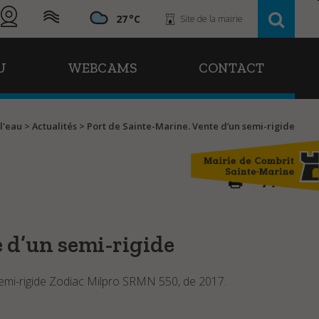
27
Site de la mairie
U
WEBCAMS
CONTACT
 l'eau
>
Actualités
>
Port de Sainte-Marine. Vente d’un semi-rigide
A
A
 d’un semi-rigide
semi-rigide Zodiac Milpro SRMN 550, de 2017.