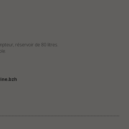
eur, réservoir de 80 litres.
le.
rine.bzh