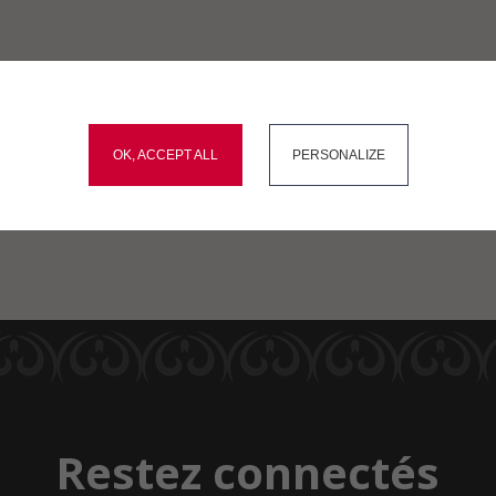
okies and gives you control over what you want to activate
OK, ACCEPT ALL
PERSONALIZE
Démarches
Carte
Menus du
administratives
interactive
restaurant scolaire
Restez connectés