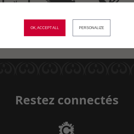
okies and gives you control over what you want to activate
Démarches
Carte
Menus du
administratives
interactive
restaurant scolaire
OK, ACCEPT ALL
PERSONALIZE
Restez connectés